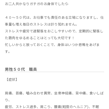
お二人共かなりガチガのお身体でした💦
４０～５０代は、お仕事でも責任のある立場になりますし、仕
事量も増え毎日のストレスは計り知れません。
ストレスや疲労で過緊張をおこしやすいので、定期的に緊張し
た筋肉をゆるめることはとっても大切です！
忙しいからと放っておくことで、身体はいつか悲鳴をあげま
す。
男性５０代 職員
【症状】
肩痛、首痛、嚙み合わせ異常、坐骨神経痛、背中痛、食いしば
り、
疲労、ストレス過多、肩こり、腰痛(軽度のヘルニア)、不眠