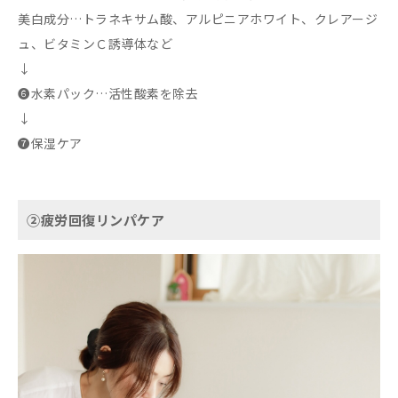
美白成分…トラネキサム酸、アルピニアホワイト、クレアージ
ュ、ビタミンＣ誘導体など
↓
➏水素パック…活性酸素を除去
↓
➐保湿ケア
②疲労回復リンパケア