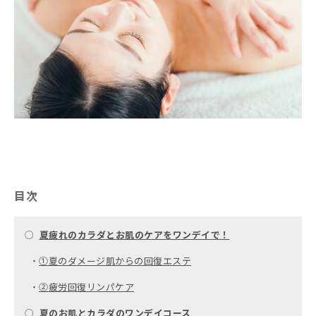
目次
○
夏疲れのカラダとお肌のケアをワンデイで！
・
①夏のダメージ肌からの回復エステ
・
②疲労回復リンパケア
○
夏のお肌とカラダのワンデイコース