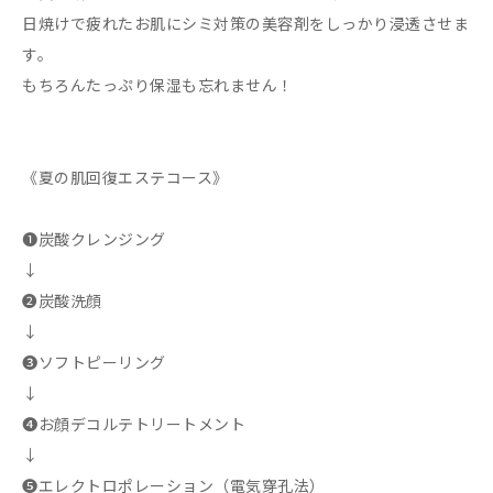
日焼けで疲れたお肌にシミ対策の美容剤をしっかり浸透させま
す。
もちろんたっぷり保湿も忘れません！
《夏の肌回復エステコース》
➊炭酸クレンジング
↓
➋炭酸洗顔
↓
➌ソフトピーリング
↓
➍お顔デコルテトリートメント
↓
➎エレクトロポレーション（電気穿孔法）