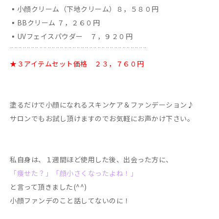
▪︎小顔クリーム（下地クリーム）８，５８０円
▪︎BBクリーム ７，２６０円
▪︎UVフェイスパウダー ７，９２０円
¨¨¨¨¨¨¨¨¨¨¨¨¨¨¨¨¨¨¨¨¨¨¨¨¨¨¨¨¨¨¨¨¨
★３アイテムセット価格 ２３，７６０円
塗るだけで小顔になれるスキンケア＆ファンデーション♪
サロンでもお試し頂けますのでお気軽にお声かけ下さい。
私自身は、１週間ほど使用した後、出会った方に、
「痩せた？」「顔小さくなったよね！」
と言って頂きました(^^)
小顔ファンデのこと話してないのに！