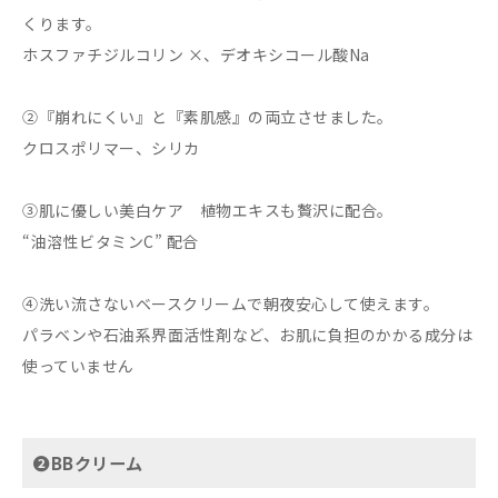
くります。
ホスファチジルコリン ×、デオキシコール酸Na
②『崩れにくい』と『素肌感』の両立させました。
クロスポリマー、シリカ
③肌に優しい美白ケア 植物エキスも贅沢に配合。
“油溶性ビタミンC” 配合
④洗い流さないベースクリームで朝夜安心して使えます。
パラベンや石油系界面活性剤など、お肌に負担のかかる成分は
使っていません
➋BBクリーム