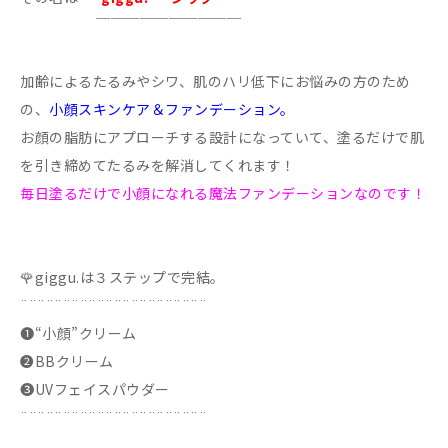
￣￣￣￣￣￣￣￣￣￣
加齢によるたるみやシワ、肌のハリ低下にお悩みの方のため
の、
小顔スキンケア＆ファンデーション。
お顔の脂肪にアプローチする設計になっていて、塗るだけで肌
を引き締めてたるみを解消してくれます！
毎日塗るだけで小顔になれる魔法ファンデーションなのです！
🌹giggu.は３ステップで完結。
¨¨¨¨¨¨¨¨¨¨¨¨¨¨¨¨¨¨¨¨¨¨
➊“小顔”クリーム
➋BBクリーム
➌UVフェイスパウダー
¨¨¨¨¨¨¨¨¨¨¨¨¨¨¨¨¨¨¨¨¨¨