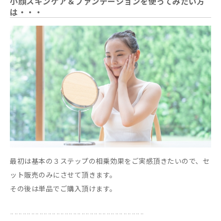
小顔スキンケア＆ファンデーションを使ってみたい方
は・・・
最初は基本の３ステップの相乗効果をご実感頂きたいので、セ
ット販売のみにさせて頂きます。
その後は単品でご購入頂けます。
¨¨¨¨¨¨¨¨¨¨¨¨¨¨¨¨¨¨¨¨¨¨¨¨¨¨¨¨¨¨¨¨