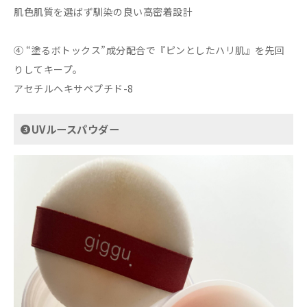
肌色肌質を選ばず馴染の良い高密着設計
④ “塗るボトックス”成分配合で『ピンとしたハリ肌』を先回
りしてキープ。
アセチルヘキサペプチド-8
➌UVルースパウダー