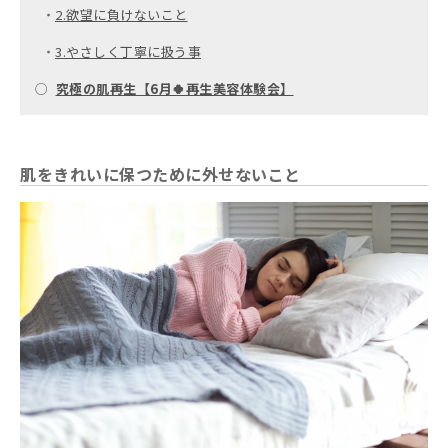
・
2.欲望に負けないこと
・
3.やさしく丁寧に扱う事
○
究極の肌再生【6月🍀再生美容体験会】
肌をきれいに保つために外せないこと