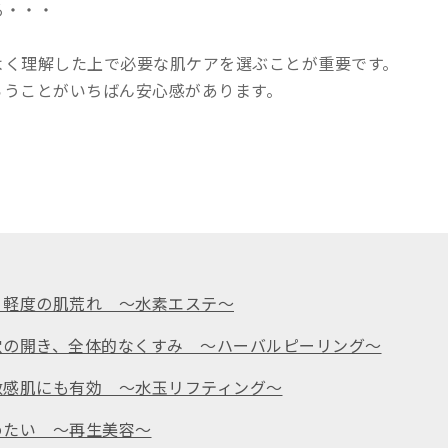
る・・・
よく理解した上で必要な肌ケアを選ぶことが重要です。
らうことがいちばん安心感があります。
、軽度の肌荒れ ～水素エステ～
穴の開き、全体的なくすみ ～ハーバルピーリング～
敏感肌にも有効 ～水玉リフティング～
めたい ～再生美容～