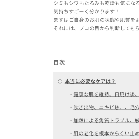
シミもシワもたるみも乾燥も気にな
気持ちすごーく分かります！
まずはご自身のお肌の状態や肌質を
それには、プロの目から判断しても
目次
本当に必要なケアは？
○
健康な肌を維持、日焼け後
・
吹き出物、ニキビ跡、、毛
・
加齢による角質トラブル、
・
肌の老化を根本からくい止
・