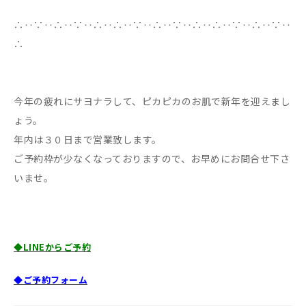
∴‥∵‥∴‥∵‥∴‥∴‥∵‥∴‥∵‥∴‥∴‥∵‥∴‥∵‥
∴
今年の疲れにサヨナラして、ピカピカのお肌で新年を迎えまし
ょう。
年内は３０日まで営業致します。
ご予約枠が少なくなっておりますので、お早めにお問合せ下さ
いませ。
◆LINEからご予約
◆ご予約フォーム