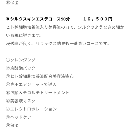
⑤保湿
🌟シルクスキンエステコース90分 １６，５００円
ヒト幹細胞培養液入り美容液の力で、シルクのようなきめ細か
いお肌に導きます。
浸透率が良く、リラックス効果も一番高いコースです。
①クレンジング
②炭酸泡パック
③ヒト幹細胞培養液配合美容液塗布
④高圧エアジェットで導入
⑤お顔＆デコルテトリートメント
⓺美容液マスク
⑦エレクトロポレーション
⑧ヘッドケア
⑨保湿