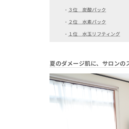
３位 炭酸パック
・
２位 水素パック
・
１位 水玉リフティング
・
夏のダメージ肌に、サロンの