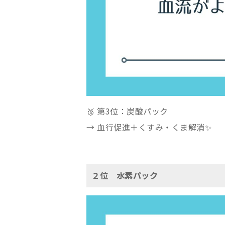
🥉 第3位：炭酸パック
→ 血行促進＋くすみ・くま解消✨
２位 水素パック